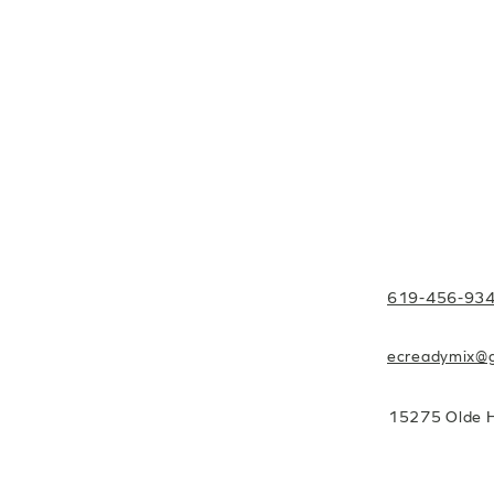
619-456-93
ecreadymix@
15275 Olde H