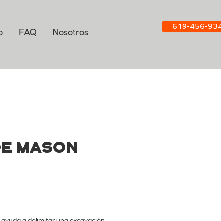
619-456-93
o
FAQ
Nosotros
de Mason
e ayuda a delimitar una excavación