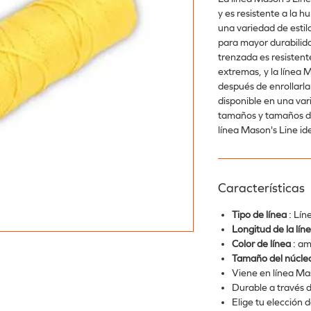
y es resistente a la 
una variedad de estil
para mayor durabilidad
trenzada es resisten
extremas, y la línea M
después de enrollarla
disponible en una var
tamaños y tamaños de
línea Mason's Line id
Características
Tipo de línea
: Lín
Longitud de la lín
Color de línea
: am
Tamaño del núcle
Viene en línea Ma
Durable a través 
Elige tu elección d