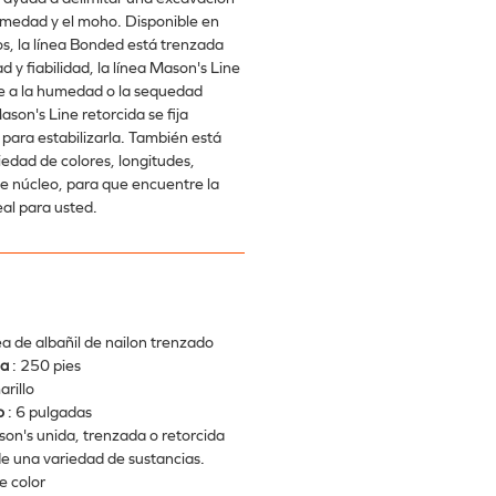
humedad y el moho. Disponible en
os, la línea Bonded está trenzada
 y fiabilidad, la línea Mason's Line
te a la humedad o la sequedad
ason's Line retorcida se fija
 para estabilizarla. También está
iedad de colores, longitudes,
 núcleo, para que encuentre la
eal para usted.
ea de albañil de nailon trenzado
ea
: 250 pies
arillo
o
: 6 pulgadas
son's unida, trenzada o retorcida
de una variedad de sustancias.
e color